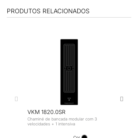
PRODUTOS RELACIONADOS
VKM 1820.0SR
Chaminé de bancada modular com 3
KMI
velocidades + 1 intensiva
Cor