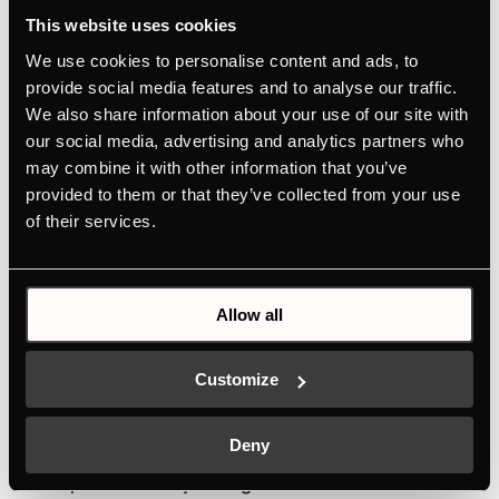
This website uses cookies
We use cookies to personalise content and ads, to
provide social media features and to analyse our traffic.
We also share information about your use of our site with
our social media, advertising and analytics partners who
may combine it with other information that you’ve
provided to them or that they’ve collected from your use
of their services.
Allow all
Customize
KMI9800.0SR
Deny
Placa de indução com exaustão incorporada de
90 cm de largura e com 4 zonas de cozinhado
96,5% de retenção de gordura