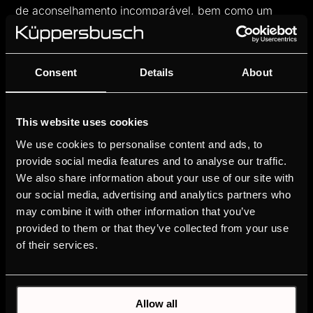
de aconselhamento incomparável, bem como um
atendimento individualizado e rápido por parte da
nossa equipa.
Consent
Details
About
A ótima reputação dos serviços que oferecemos foi
alcançada pela experiência de mais de 145 anos de
serviço da mais alta qualidade. Os nossos padrões e
This website uses cookies
protocolos e os nossos processos de validação
We use cookies to personalise content and ads, to
interna, permitem-nos garantir um serviço de
provide social media features and to analyse our traffic.
excelência aos nossos consumidores.
We also share information about your use of our site with
our social media, advertising and analytics partners who
Abaixo encontra os contactos oficiais da
may combine it with other information that you’ve
Küppersbusch em Portugal.
provided to them or that they’ve collected from your use
of their services.
Allow all