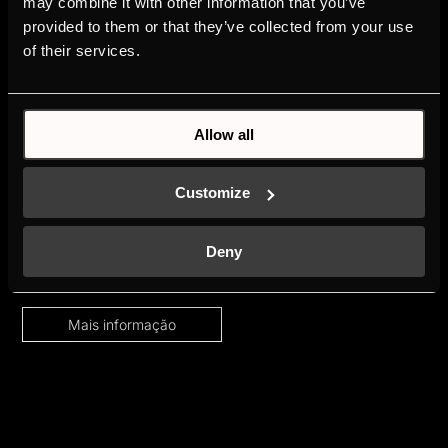
may combine it with other information that you’ve
provided to them or that they’ve collected from your use
of their services.
INDIVIDUAL
Allow all
Ninguém é igual. Mantenha-se fiel a si próprio,
Customize
mesmo na sua cozinha e adapte os produtos
Küppersbusch às suas preferências individuais,
Deny
através do conceito Individual.
Mais informação