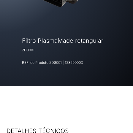
Filtro PlasmaMade retangular
ZD8001
REF. do Produto
ZD8001
|
123290003
DETALHES TÉCNICOS