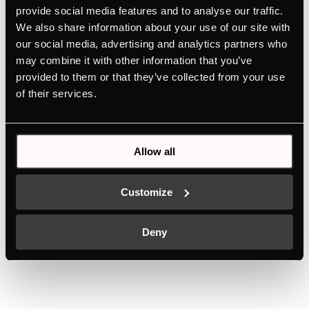
Chaminé de teto de 90 cm de largura e comando à
provide social media features and to analyse our traffic.
distância
We also share information about your use of our site with
our social media, advertising and analytics partners who
Cor
may combine it with other information that you’ve
+ DETALHES
provided to them or that they’ve collected from your use
of their services.
Allow all
PRODUTOS RELACIONADOS
Customize
Deny