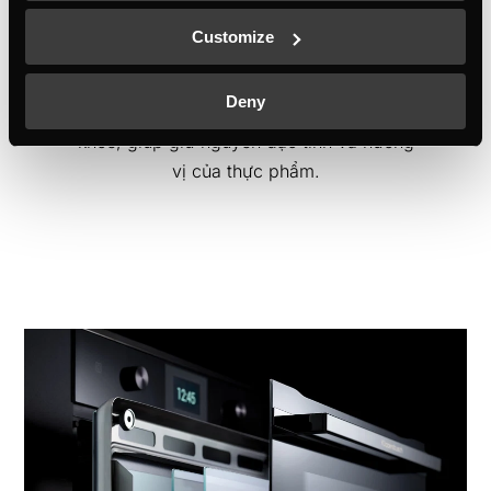
100º, là một chức năng lý tưởng để chế
Customize
biến cá, trái cây, rau, cơm hoặc mì ống.
Bằng cách này, sẽ đạt được 100% quá
Deny
trình nấu chín bằng hơi nước tốt cho sức
khỏe, giúp giữ nguyên đặc tính và hương
vị của thực phẩm.