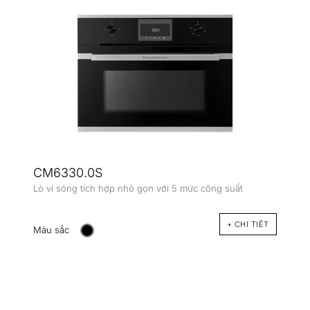
CM6330.0S
Lò vi sóng tích hợp nhỏ gọn với 5 mức công suất
+ CHI TIÊT
Màu sắc