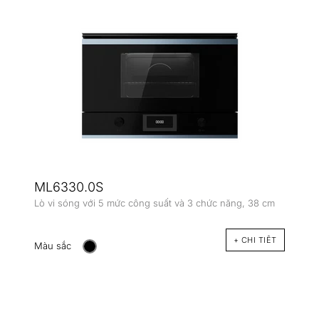
ML6330.0S
Lò vi sóng với 5 mức công suất và 3 chức năng, 38 cm
+ CHI TIÊT
Màu sắc