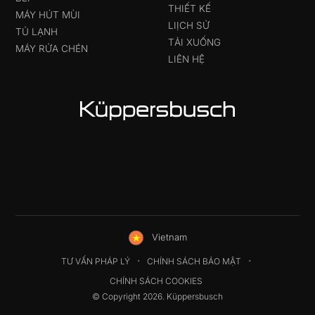
THIẾT KẾ
MÁY HÚT MÙI
LIỊCH SỬ
TỦ LẠNH
TẢI XUỐNG
MÁY RỬA CHÉN
LIÊN HỆ
Vietnam
TƯ VẤN PHÁP LÝ
CHÍNH SÁCH BẢO MẬT
CHÍNH SÁCH COOKIES
© Copyright 2026. Küppersbusch