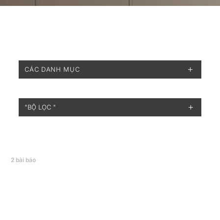
CÁC DANH MỤC
"BỘ LỌC "
2
bài báo