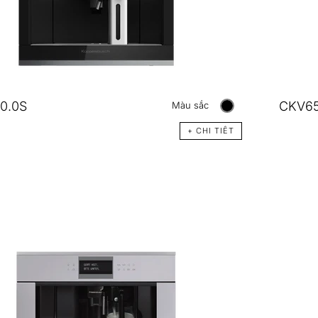
0.0S
CKV6
Màu sắc
+ CHI TIÊT