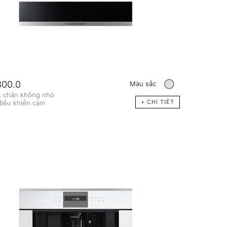
00.0
Màu sắc
t chân không nhỏ
+ CHI TIÊT
điều khiển cảm