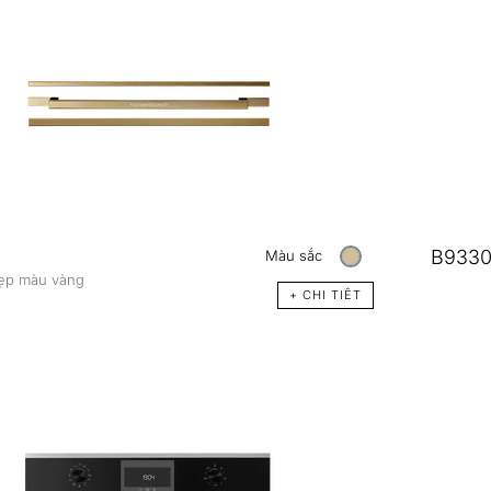
B9330
Màu sắc
nẹp màu vàng
+ CHI TIÊT