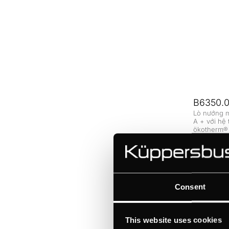
B6350.
Lò nướng 
A + với hệ
ökotherm®
trình tự độ
Consent
This website uses cookies