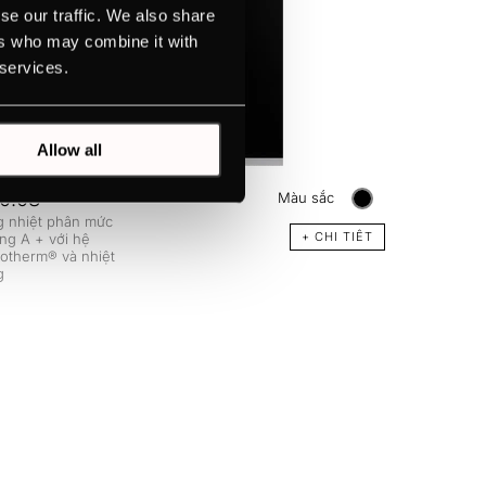
se our traffic. We also share
ers who may combine it with
 services.
Allow all
0.0S
Màu sắc
 nhiệt phân mức
+ CHI TIÊT
ng A + với hệ
otherm® và nhiệt
g