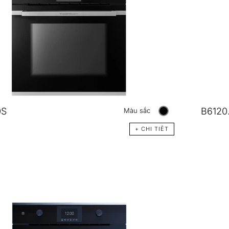
0S
B6120
Màu sắc
+ CHI TIÊT