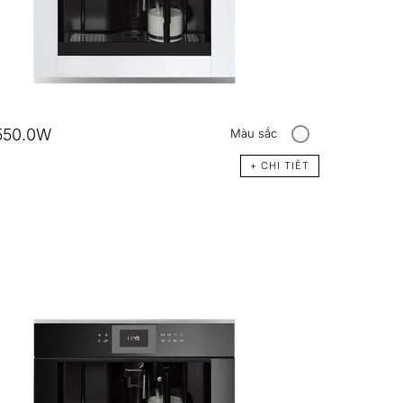
550.0W
Màu sắc
+ CHI TIÊT