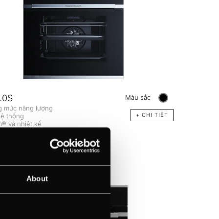
.0S
Màu sắc
g mức năng lượng
+ CHI TIÊT
hệ thống
® và nhiệt kế
60 cm
About