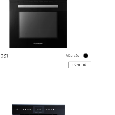
.0S1
Màu sắc
+ CHI TIÊT