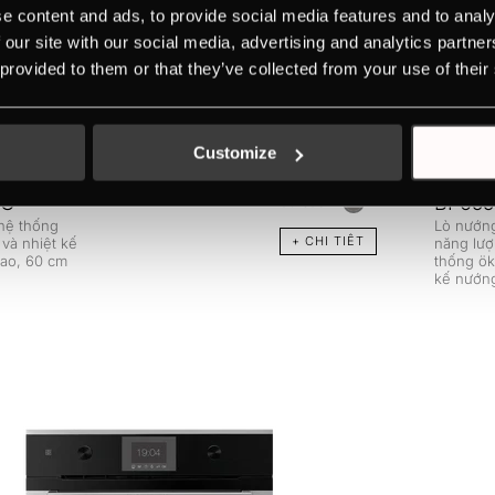
e content and ads, to provide social media features and to analy
 our site with our social media, advertising and analytics partn
 provided to them or that they’ve collected from your use of their
Customize
0G
BP655
Màu sắc
 hệ thống
Lò nướng
+ CHI TIÊT
và nhiệt kế
năng lượ
cao, 60 cm
thống ök
kế nướn