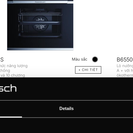
0S
B6550
Màu sắc
mức năng lượng
Lò nướn
+ CHI TIÊT
 thống
A + với 
 và 10 chương
ökotherm
ng, 60 cm
nướng, 
Details