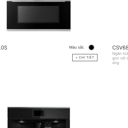
.0S
CSV68
Màu sắc
Ngăn hú
+ CHI TIÊT
gọn với 
ứng