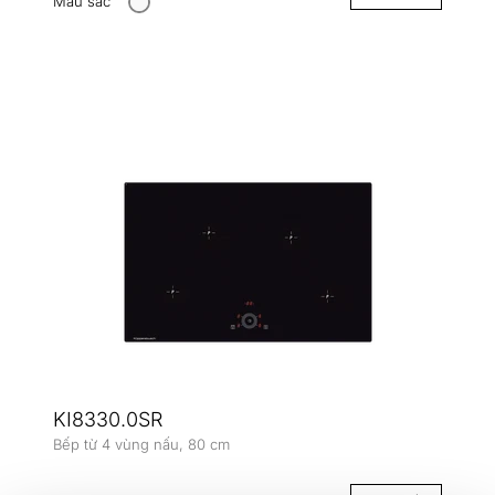
Màu sắc
KI8330.0SR
Bếp từ 4 vùng nấu, 80 cm