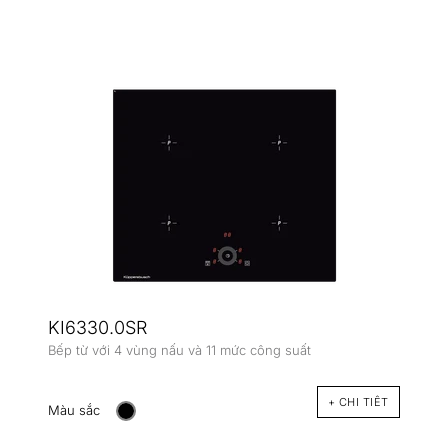
KI6330.0SR
Bếp từ với 4 vùng nấu và 11 mức công suất
+ CHI TIÊT
Màu sắc