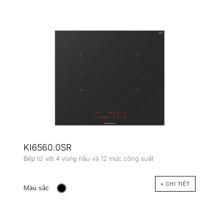
KI6560.0SR
Bếp từ với 4 vùng nấu và 12 mức công suất
+ CHI TIÊT
Màu sắc