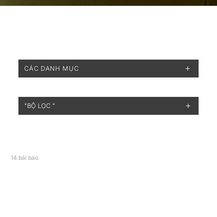
CÁC DANH MỤC
"BỘ LỌC "
14
bài báo