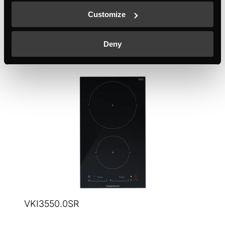
+ CHI TIÊT
Màu sắc
Customize
Deny
VKI3550.0SR