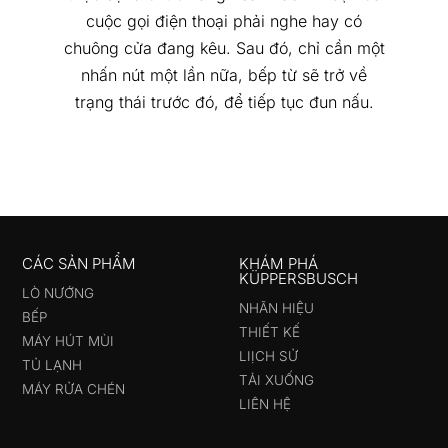
cuộc gọi điện thoại phải nghe hay có
chuông cửa đang kêu. Sau đó, chỉ cần một
nhấn nút một lần nữa, bếp từ sẽ trở về
trạng thái trước đó, để tiếp tục đun nấu.
CÁC SẢN PHẨM
KHÁM PHÁ
KÜPPERSBUSCH
LÒ NƯỚNG
NHÃN HIỆU
BẾP
THIẾT KẾ
MÁY HÚT MÙI
LIỊCH SỬ
TỦ LẠNH
TẢI XUỐNG
MÁY RỬA CHÉN
LIÊN HỆ