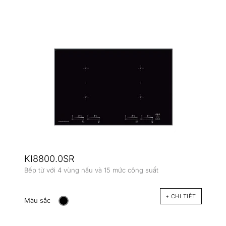
KI8800.0SR
Bếp từ với 4 vùng nấu và 15 mức công suất
+ CHI TIÊT
Màu sắc