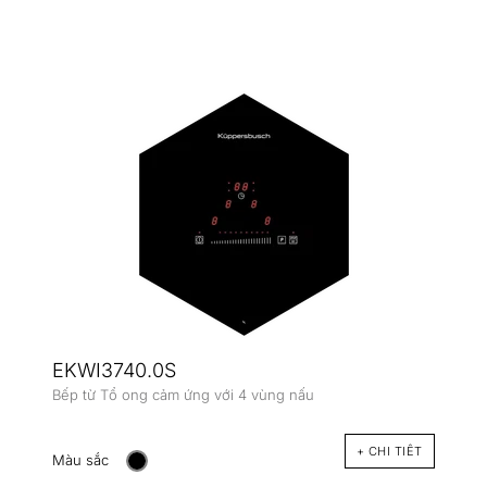
EKWI3740.0S
Bếp từ Tổ ong cảm ứng với 4 vùng nấu
+ CHI TIÊT
Màu sắc