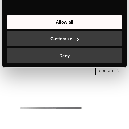
Allow all
DK3004
Customize
Design Kit Silver Chrome
Deny
Cor
+ DETALHES