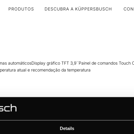
PRODUTOS
DESCUBRA A KÜPPERSBUSCH
CON
mas automáticosDisplay gráfico TFT 3,9´´Painel de comandos Touch C
mperatura atual e recomendação da temperatura
4 funções de cozinhado (ver tabela de funções)8 funções especiais (v
Details