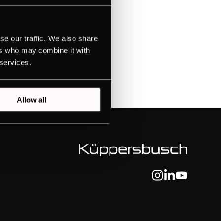
er tabela
se our traffic. We also share
ers who may combine it with
 services.
Allow all