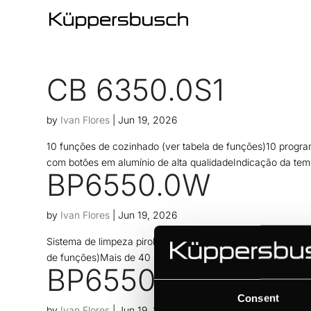
CB 6350.0S1
by
Ivan Flores
|
Jun 19, 2026
10 funções de cozinhado (ver tabela de funções)10 progra
com botões em alumínio de alta qualidadeIndicação da te
BP6550.0W
by
Ivan Flores
|
Jun 19, 2026
Sistema de limpeza pirolítica (3 níveis)Sistema Ökothem®1
de funções)Mais de 40 programas automáticos
BP6550.0S
Consent
by
Ivan Flores
|
Jun 19, 2026