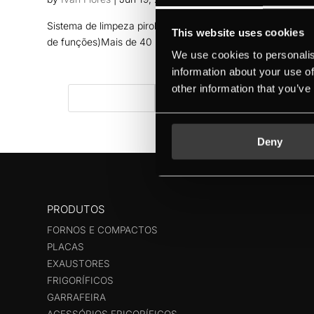
Sistema de limpeza pirolítica (3 níveis)Sistema Ökothem®1
This website uses cookies
de funções)Mais de 40 programas automáticos
We use cookies to personalis
information about your use of
other information that you’ve
Deny
PRODUTOS
FORNOS E COMPACTOS
PLACAS
EXAUSTORES
FRIGORÍFICOS
GARRAFEIRA
ACESSÓRIOS FRIGORÍFICOS