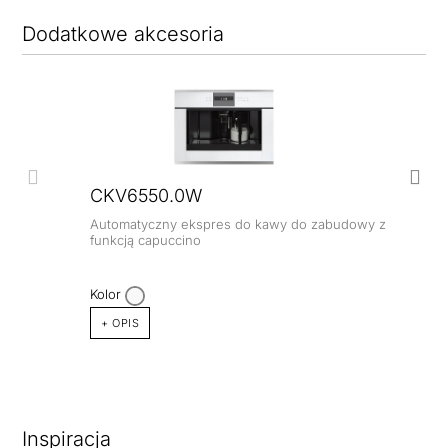
Dodatkowe akcesoria
CKV6550.0W
Automatyczny ekspres do kawy do zabudowy z
funkcją capuccino
Kolor
+ OPIS
Inspiracja