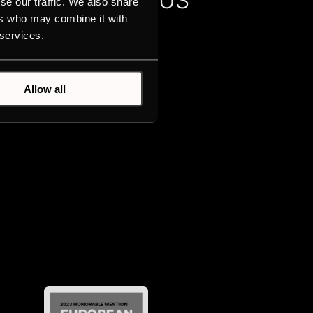
JEKTANT MARCUS
se our traffic. We also share
HEL O SWOICH
ers who may combine it with
 services.
JEKTACH W
PERSBUSCH.
Allow all