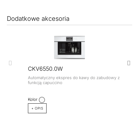
Dodatkowe akcesoria
CKV6550.0W
Automatyczny ekspres do kawy do zabudowy z
funkcją capuccino
Kolor
+ OPIS