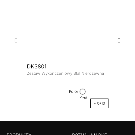
DK3801
DK3
Zestaw Wykończeniowy Stal Nierdzewna
Zesta
Kolor
+ OPIS