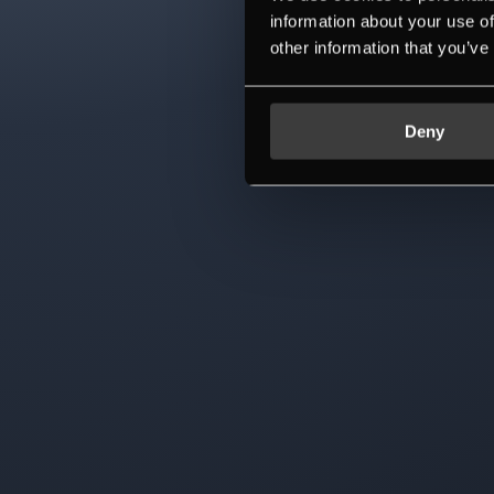
information about your use of
other information that you’ve
Deny