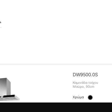
DW9500.0S
Καμινάδα τοίχου
Μαύρο, 90cm
Χρώμα
+ ΛΕΠΤΟΜΈΡΕΙΕΣ