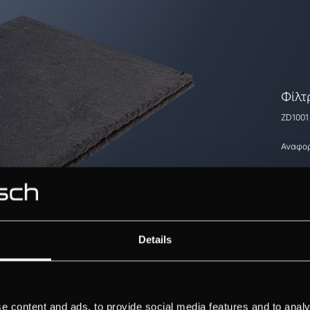
Φίλτ
ZD1001
Αναφορ
Details
e content and ads, to provide social media features and to analy