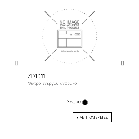
ZD1011
Φίλτρα ενεργού άνθρακα
C95
Desig
Χρώμα
+ ΛΕΠΤΟΜΈΡΕΙΕΣ