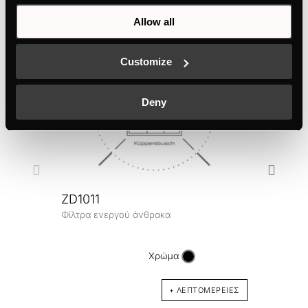
Allow all
Customize
Deny
ZD1011
Φίλτρα ενεργού άνθρακα
DK9
Design
Χρώμα
+ ΛΕΠΤΟΜΈΡΕΙΕΣ