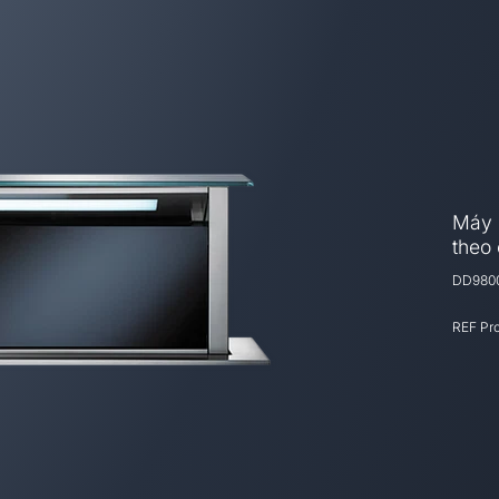
Máy 
theo 
DD9800
REF Pr