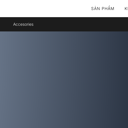
SẢN PHẨM
K
Accesories