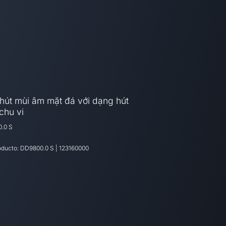
hút mùi âm mặt đá với dạng hút
chu vi
.0 S
oducto:
DD9800.0 S
|
123160000