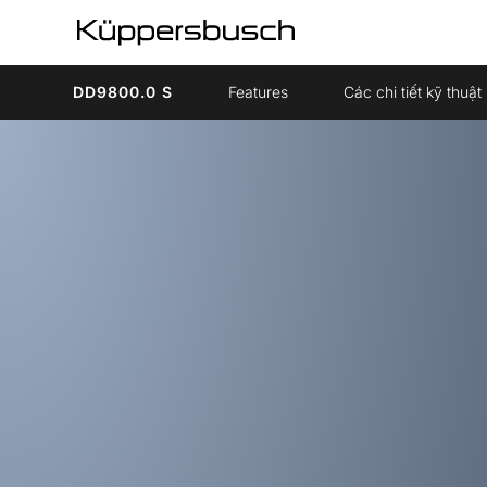
DD9800.0 S
Features
Các chi tiết kỹ thuật