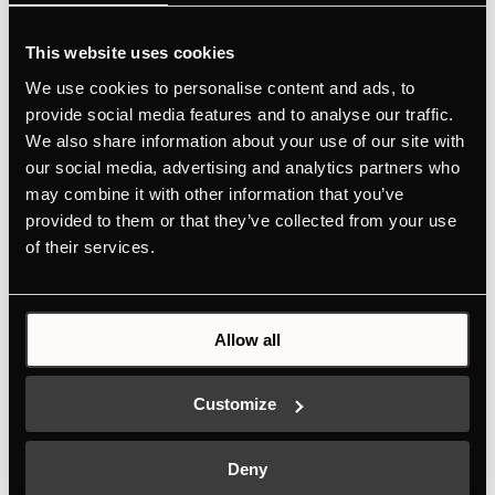
Скрытая от глаз вытяжка
This website uses cookies
We use cookies to personalise content and ads, to
У встраиваемых в столешницу вытяжек
provide social media features and to analyse our traffic.
мотор скрыт в основании кухонного
We also share information about your use of our site with
шкафа. Такая конструкция значительно
our social media, advertising and analytics partners who
снижает уровень шума во время работы
may combine it with other information that you’ve
вытяжки, при этом сам прибор не
provided to them or that they’ve collected from your use
of their services.
занимает ценное кухонное пространство
и не бросается в глаза.
Allow all
Customize
Deny