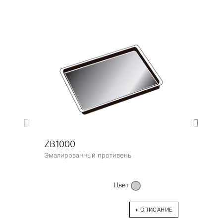
ZB1000
Эмалированный противень
ZB1
Эмал
Цвет
+ ОПИСАНИЕ