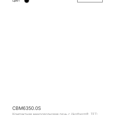
Цвет
CBM6350.0S
Компактная микроволновая печь с ökotherm®, TFT-