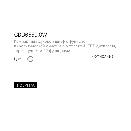
CBD6550.0W
Компактный духовой шкаф с функцией
пиролитической очистки с ökotherm®, TFT-дисплеем,
термощупом и 22 функциями
+ ОПИСАНИЕ
Цвет
НОВИНКА