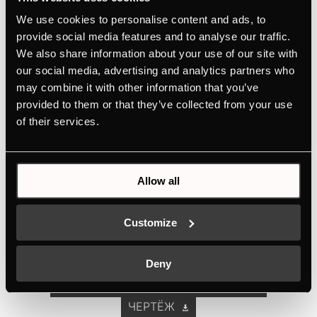
Компактный духовой шкаф с ökotherm®,
We use cookies to personalise content and ads, to
TFT-дисплеем и 10 функциями
provide social media features and to analyse our traffic.
We also share information about your use of our site with
Отсутствие неприятных запахов благодаря
our social media, advertising and analytics partners who
уникальному катализатору ökotherm®
may combine it with other information that you’ve
Персонализированный выбор дизайна
provided to them or that they’ve collected from your use
благодаря концепции Individual Concept
of their services.
Design
Вся информация под рукой благодаря TFT-
дисплею
Allow all
Простое управление с помощью
высококачественных алюминиевых
Customize
поворотных ручек
Deny
РУКОВОДСТВА ПОЛЬЗОВАТЕЛЕЙ
ЧЕРТЁЖ