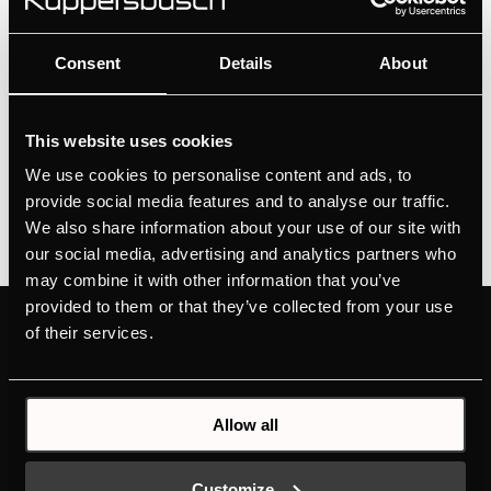
utworzone przez
Ivan Flores
|
cze 19, 2026
FK8800.1i
Consent
Details
About
utworzone przez
Ivan Flores
|
cze 19, 2026
This website uses cookies
1
2
»
We use cookies to personalise content and ads, to
provide social media features and to analyse our traffic.
We also share information about your use of our site with
our social media, advertising and analytics partners who
may combine it with other information that you’ve
provided to them or that they’ve collected from your use
of their services.
PRODUKTY
POZNAJ MARKĘ
KÜPPERSBUSCH
PIEKARNIKI
MARKA
PŁYTY KUCHENNE
DESIGN
OKAPY KUCHENNE
Allow all
PROJEKTY
CHŁODZIARKO-
HISTORIA
ZAMRAŻARKI
Customize