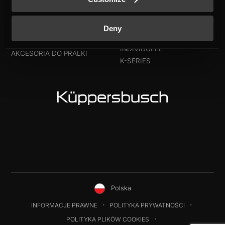
DO POBRANIA
CHŁODZIARKA DO WINA
NOWA ETYKIETA
AKCESORIA DO LODÓWKI
ENERGETYCZNA
Deny
ZMYWARKI
KONTAKT
PRALKI
INDIVIDUELL
AKCESORIA DO PRALKI
K-SERIES
Polska
INFORMACJE PRAWNE
POLITYKA PRYWATNOŚCI
POLITYKA PLIKÓW COOKIES