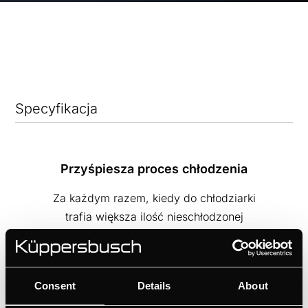
Specyfikacja
Przyśpiesza proces chłodzenia
Za każdym razem, kiedy do chłodziarki
trafia większa ilość nieschłodzonej
żywności, na przykład po większych
zakupach, polecamy włączenie funkcji
FastCooling, która przyspieszy chłodzenie
Consent
Details
About
produktów i zapobiegnie niepotrzebnemu