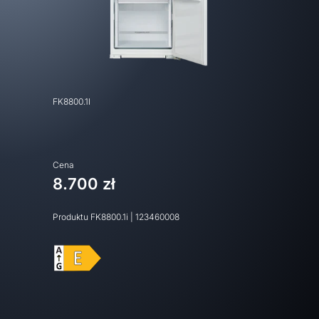
FK8800.1I
Cena
8.700 zł
Produktu
FK8800.1i
|
123460008