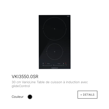
VKI3550.0SR
30 cm VarioLine Table de cuisson à induction avec
glideControl
+ DÉTAILS
Couleur