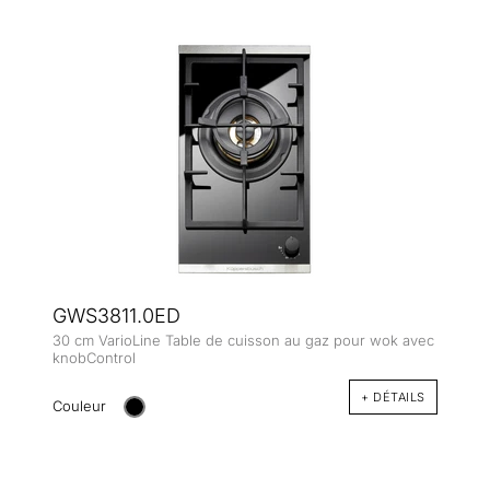
GWS3811.0ED
30 cm VarioLine Table de cuisson au gaz pour wok avec
knobControl
+ DÉTAILS
Couleur