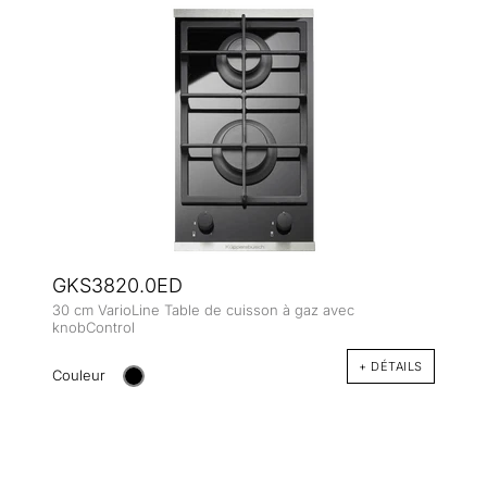
GKS3820.0ED
30 cm VarioLine Table de cuisson à gaz avec
knobControl
+ DÉTAILS
Couleur