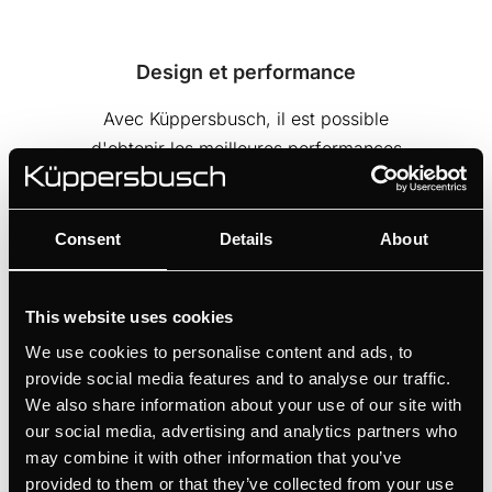
Design et performance
Avec Küppersbusch, il est possible
d'obtenir les meilleures performances
avec le design le plus soigné. Choisissez
parmi différentes options de couleurs, et
assortissez votre plaque de cuisson au
Consent
Details
About
reste de votre cuisine. Grâce aux options
de personnalisation des plaques
This website uses cookies
Küppersbusch, vous n'avez pas seulement
We use cookies to personalise content and ads, to
le choix entre des plaques noires, vous
provide social media features and to analyse our traffic.
avez aussi des plaques en finition blanc
We also share information about your use of our site with
pur, ainsi qu'en chrome.
our social media, advertising and analytics partners who
may combine it with other information that you’ve
provided to them or that they’ve collected from your use