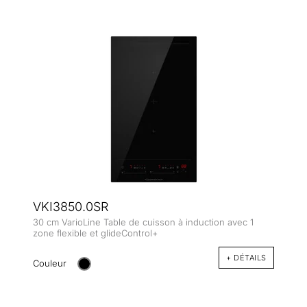
VKI3850.0SR
30 cm VarioLine Table de cuisson à induction avec 1
zone flexible et glideControl+
+ DÉTAILS
Couleur