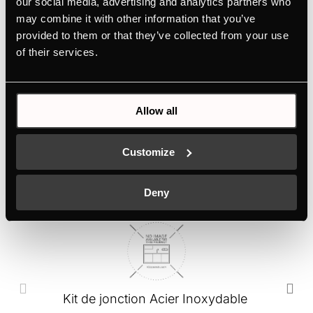
Caractéristiques
our social media, advertising and analytics partners who
may combine it with other information that you’ve
provided to them or that they’ve collected from your use
of their services.
Dimensions
Connexion électrique
Allow all
Customize
ACCESSOIRES EN OPTION
Deny
Kit de jonction Acier Inoxydable