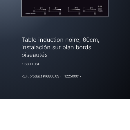
Table induction noire, 60cm,
instalación sur plan bords
biseautés
KI6800.0SF
REF. product
KI6800.0SF
|
122500017