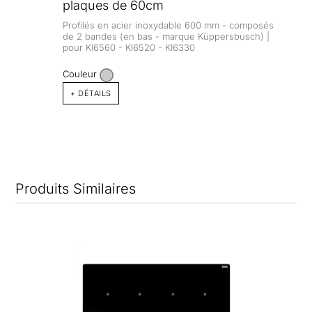
plaques de 60cm
Profilés en acier inoxydable 600 mm - composés
de 2 bandes (en bas - marque Küppersbusch) |
pour KI6560 - KI6520 - KI6330
Couleur
+ DÉTAILS
Produits Similaires