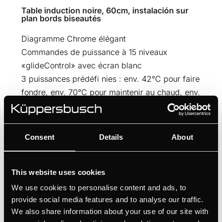
Table induction noire, 60cm, instalación sur
plan bords biseautés
Diagramme Chrome élégant
Commandes de puissance à 15 niveaux
«glideControl» avec écran blanc
3 puissances prédéfi nies : env. 42°C pour faire
fondre, env. 70°C pour maintenir au chaud, env.
94°C pour les pâtes
Fonction grill optimisée pour laccessoire
FlexiGrill (n° 1303)
Consent
Details
About
Mémoire de coupure
This website uses cookies
DESSIN TECHNIQUE
We use cookies to personalise content and ads, to
provide social media features and to analyse our traffic.
We also share information about your use of our site with