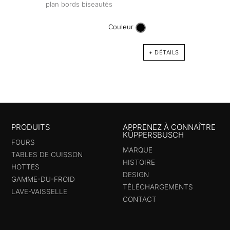
KI8
plan bords biseautés
Table
noir 
Couleur
+ DÉTAILS
PRODUITS
APPRENEZ À CONNAÎTRE
KÜPPERSBUSCH
FOURS
MARQUE
TABLES DE CUISSON
HISTOIRE
HOTTES
DESIGN
GAMME-DU-FROID
TÉLÉCHARGEMENTS
LAVE-VAISSELLE
CONTACT