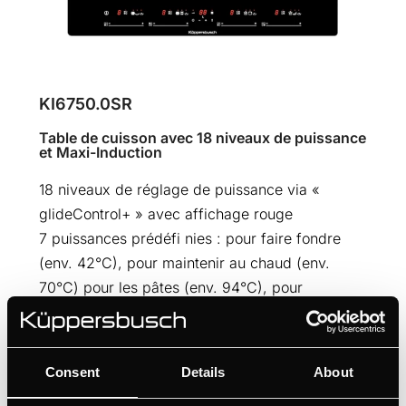
KI6750.0SR
Table de cuisson avec 18 niveaux de puissance
et Maxi-Induction
18 niveaux de réglage de puissance via «
glideControl+ » avec affichage rouge
7 puissances prédéfi nies : pour faire fondre
(env. 42°C), pour maintenir au chaud (env.
70°C) pour les pâtes (env. 94°C), pour
d'ébullition rapide (env. 100°C), pour de friture
(env. 180°C), pour de rôtissage (env. 190°C),
pour de grillage (env. 200°C)
Consent
Details
About
Fonction grill optimisée pour laccessoire