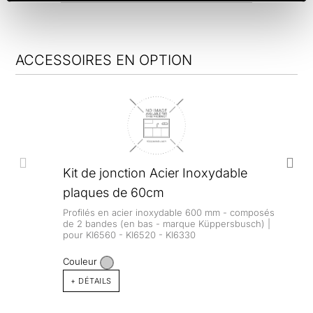
ACCESSOIRES EN OPTION
Kit de jonction Acier Inoxydable
plaques de 60cm
Profilés en acier inoxydable 600 mm - composés
de 2 bandes (en bas - marque Küppersbusch) |
pour KI6560 - KI6520 - KI6330
Couleur
+ DÉTAILS