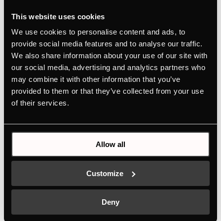
FlexiGrill (n° 1303)
Mémoire de coupure
This website uses cookies
Maxi-Induction, peuvent être connectés
We use cookies to personalise content and ads, to
ensemble comme une seule zone de cuisson
provide social media features and to analyse our traffic.
We also share information about your use of our site with
our social media, advertising and analytics partners who
may combine it with other information that you’ve
MANUELS
provided to them or that they’ve collected from your use
DESSIN TECHNIQUE
of their services.
Caractéristiques
Allow all
Dimensions
Customize
Deny
Connexion électrique