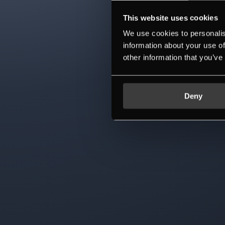
This website uses cookies
We use cookies to personalis
information about your use of
other information that you’ve
Deny