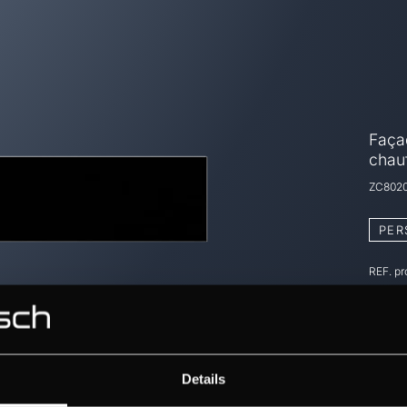
Façad
chauf
ZC802
PER
REF. p
Details