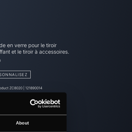
e en verre pour le tiroir
fant et le tiroir à accessoires.
0
SONNALISEZ
roduct
ZC8020
|
121890014
About