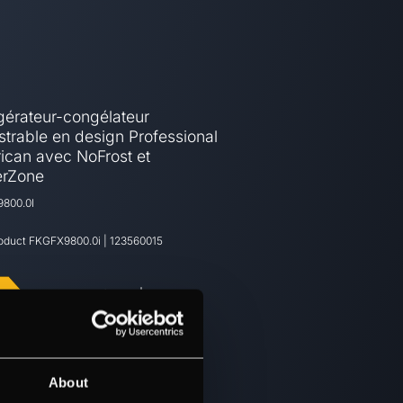
gérateur-congélateur
trable en design Professional
ican avec NoFrost et
erZone
800.0I
roduct
FKGFX9800.0i
|
123560015
EU Product fiche
About