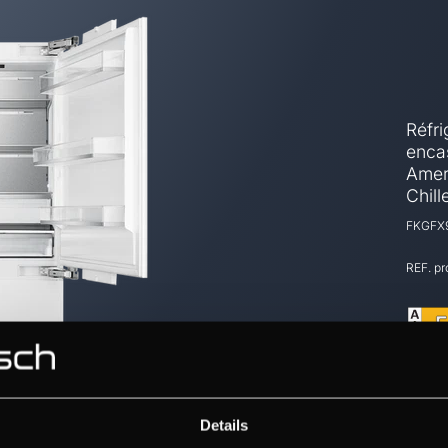
Réfri
encas
Amer
Chill
FKGFX9
REF. p
Details