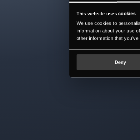
This website uses cookies
We use cookies to personalis
information about your use of
other information that you’ve
Deny