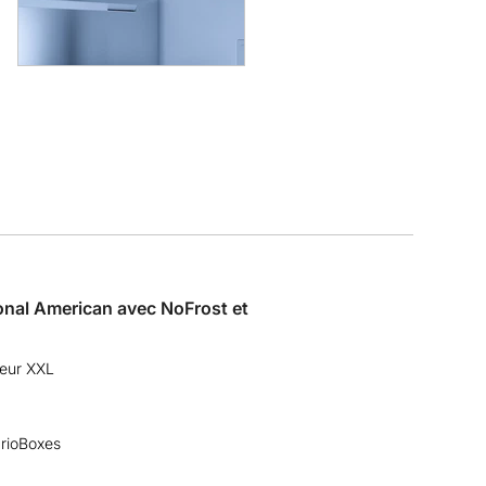
onal American avec NoFrost et
teur XXL
arioBoxes