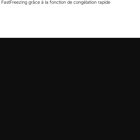
FastFreezing grâce à la fonction de congélation rapide
L ÉNERGÉTIQUE
FICHE PRODUIT UE
Dimensions
Connex