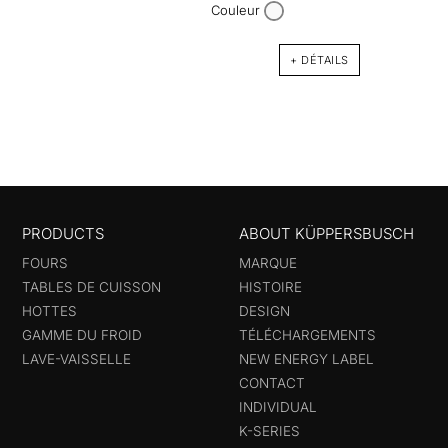
téléc
Couleur
puiss
+ DÉTAILS
PRODUCTS
ABOUT KÜPPERSBUSCH
FOURS
MARQUE
TABLES DE CUISSON
HISTOIRE
HOTTES
DESIGN
GAMME DU FROID
TÉLÉCHARGEMENTS
LAVE-VAISSELLE
NEW ENERGY LABEL
CONTACT
INDIVIDUAL
K-SERIES