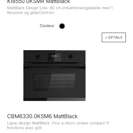
KI8550.0KSMR MattBlack
MattBlack Design Line. 80 cm induktionskogeplade med 1
flexzone og glideControl+
Couleur
+ DÉTAILS
CBM6330.0KSM6 MattBlack
Ligne design MattBlack. Four à micro-ondes compact 11
fonctions avec grill