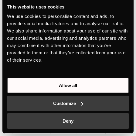
This website uses cookies
We use cookies to personalise content and ads, to
provide social media features and to analyse our traffic.
We also share information about your use of our site with
our social media, advertising and analytics partners who
may combine it with other information that you’ve
provided to them or that they’ve collected from your use
of their services.
Allow all
Ligne design MattBlack
Customize
Cette série, composée de fours, d‘appareils
Deny
compacts, de tables de cuisson à induction, de hottes
aspirantes, etc., impressionne par son design réduit à