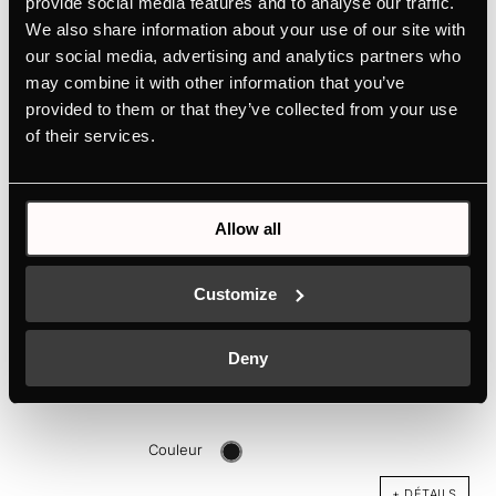
provide social media features and to analyse our traffic.
Couleur
We also share information about your use of our site with
our social media, advertising and analytics partners who
+ DÉTAILS
may combine it with other information that you’ve
provided to them or that they’ve collected from your use
of their services.
Allow all
Customize
DK9885
Deny
Kit design composé de 2 bandes - Black Velvet | pour DW9880
Couleur
+ DÉTAILS