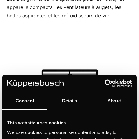
appareils compacts, les ventilateurs à augets, les
hottes aspirantes et les refroidisseurs de vin.
Consent
Details
About
DK8595
This website uses cookies
Grille de ventilation designkit - Black Velvet | pour KMI12850 -
KMI9850 - KMI9350 - KMI8590 - KMI8350
We use cookies to personalise content and ads, to