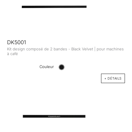
DK5001
Kit design composé de 2 bandes - Black Velvet | pour machines
à café
Couleur
+ DÉTAILS