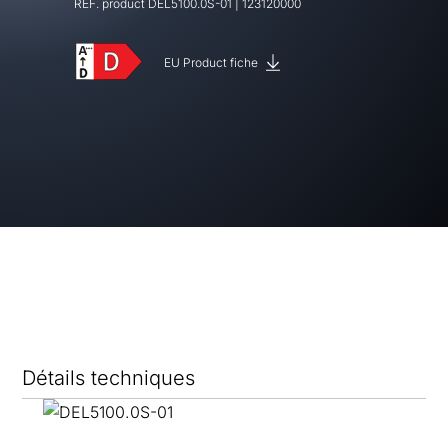
REF. product
DEL5100.0S-01
|
123120000
EU Product fiche
Détails techniques