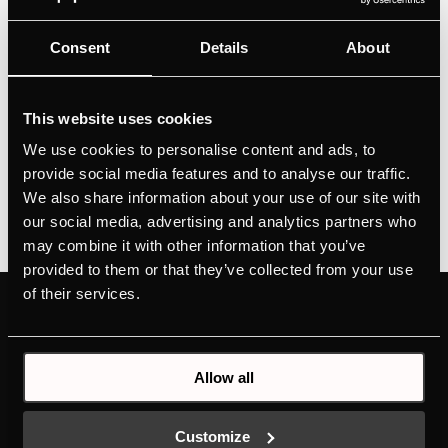
Choix de design personnalisé grâce à l’Individual
Consent
Details
About
Concept DesignVins rouges et blancs parfaitement
tempérés grâce à 2 zones de températureRégulation
précise de la température grâce au réglage de la
This website uses cookies
température par pas de 1°CCommande confortable
We use cookies to personalise content and ads, to
par...
provide social media features and to analyse our traffic.
We also share information about your use of our site with
our social media, advertising and analytics partners who
may combine it with other information that you’ve
provided to them or that they’ve collected from your use
of their services.
PRODUCTS
ABOUT KÜPPERSBUSCH
FOURS
MARQUE
TABLES DE CUISSON
HISTOIRE
Allow all
HOTTES
DESIGN
GAMME DU FROID
TÉLÉCHARGEMENTS
Customize
LAVE-VAISSELLE
NEW ENERGY LABEL