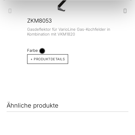
ZKM8053
Gasdeflektor für VarioLine Gas-Kochfelder in
Kombination mit VKM1820
Farbe
+ PRODUKTDETAILS
Ähnliche produkte