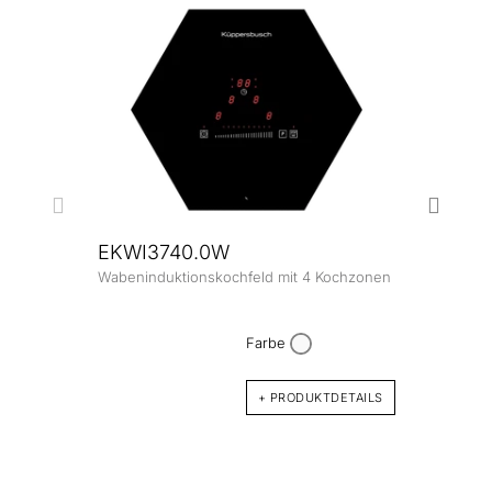
EKWI3740.0W
Wabeninduktionskochfeld mit 4 Kochzonen
EKW
Waben
Farbe
+ PRODUKTDETAILS