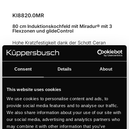
KI8820.0MR
80 cm Induktionskochfeld mit Miradur® mit 3
Flexzonen und glideControl
Hohe Kratzfestigkeit dank der Schott Ceran
Miradur® Oberfläche
Ultimative Flexibilität für großes Kochgeschirr
mit Flex-Induktion
Consent
Details
About
Komfortable Anwahl der einzelnen Kochzonen
dank glideControl
Professionelle Kochergebnisse dank der 1
This website uses cookies
automatische Kochfunktion
We use cookies to personalise content and ads, to
Kochen wie die Profis mit der Cheffunktion
provide social media features and to analyse our traffic.
We also share information about your use of our site with
our social media, advertising and analytics partners who
may combine it with other information that you’ve
BEDIENUNGSANLEITUNGEN