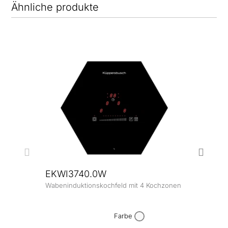
Ähnliche produkte
EKWI3740.0W
Wabeninduktionskochfeld mit 4 Kochzonen
EKW
Waben
Farbe