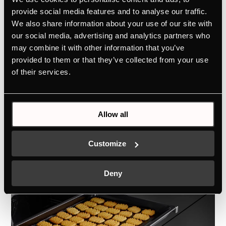
provide social media features and to analyse our traffic.
Ergebnisse vorprogrammiert. Sie wählen
We also share information about your use of our site with
zwischen Teigwaren, Fisch, Fleisch,
our social media, advertising and analytics partners who
Gemüse und Desserts aus, geben Sie
may combine it with other information that you’ve
einfach das Gewicht und den
provided to them or that they’ve collected from your use
gewünschten Garzustand aus. Der
of their services.
Backofen bestimmt die passende Funktion
und Gardauer selbst. Auf Start drücken
und der Backofen meldet sich, wenn das
Allow all
Gericht servierbereit ist.
Customize
Deny