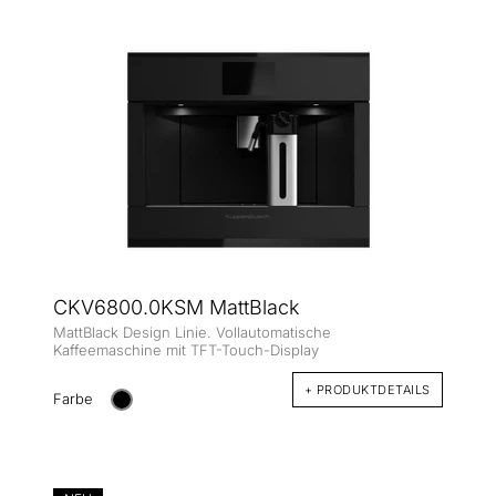
CKV6800.0KSM MattBlack
MattBlack Design Linie. Vollautomatische
Kaffeemaschine mit TFT-Touch-Display
+ PRODUKTDETAILS
Farbe