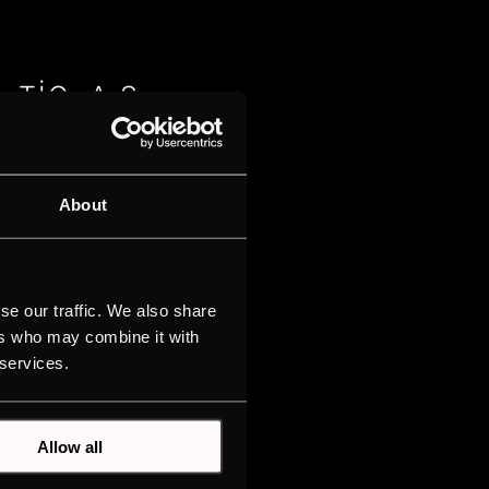
TİC. A.Ş.
About
i San. A.Ş.
se our traffic. We also share
ers who may combine it with
 services.
Allow all