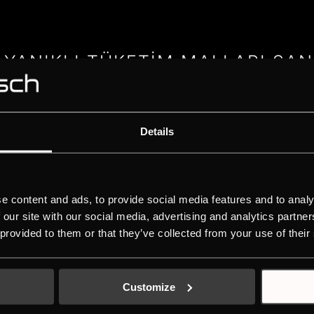
AYANIKLI TÜKETİM MALLARI SAN. 
LEVENT CAD. NO:21,ISTANBUL
444 13 19
View location
Details
o Mutfak Mobilya ve Ev Gereçler
e content and ads, to provide social media features and to analy
 our site with our social media, advertising and analytics partn
Levent Cd., No:29 ISTANBUL
 provided to them or that they’ve collected from your use of their
(0212) 280 0061
View location
Customize
MK Ev Aletleri