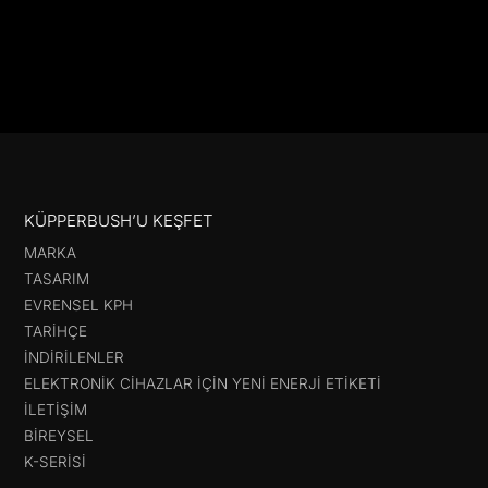
KÜPPERBUSH’U KEŞFET
MARKA
TASARIM
EVRENSEL KPH
TARIHÇE
İNDIRILENLER
ELEKTRONIK CIHAZLAR IÇIN YENI ENERJI ETIKETI
İLETIŞIM
BIREYSEL
K-SERISI