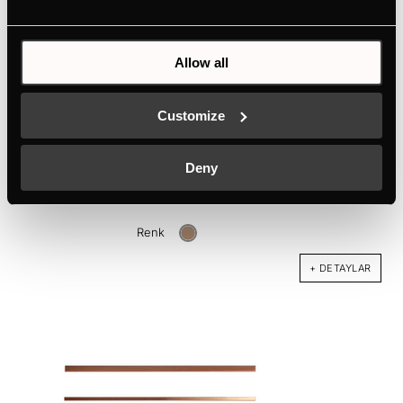
Allow all
Customize
DK9017
Deny
2 şeritten oluşan tasarım kiti - Bakır rengi | DW9500 için
Renk
+ DETAYLAR