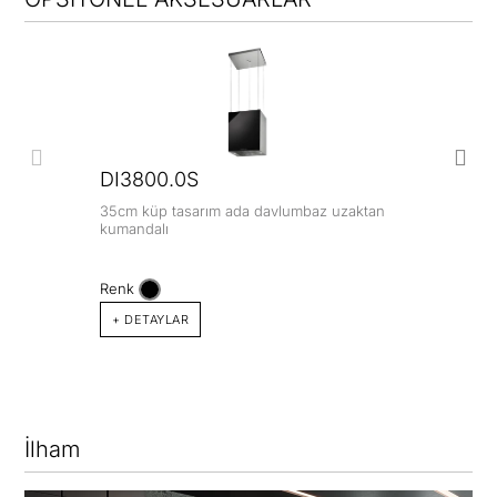
DI3800.0S
35cm küp tasarım ada davlumbaz uzaktan
kumandalı
Renk
+ DETAYLAR
İlham