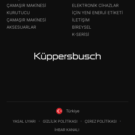
ÇAMAŞIR MAKINESI
ELEKTRONIK CIHAZLAR
KURUTUCU
IÇIN YENI ENERJI ETIKETI
ÇAMAŞIR MAKINESI
İLETIŞIM
AKSESUARLAR
BIREYSEL
K-SERISI
Türkiye
YASAL UYARI
GIZLILIK POLITIKASI
ÇEREZ POLITIKASI
İHBAR KANALI