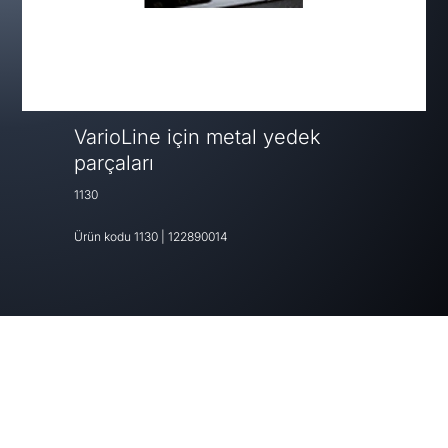
VarioLine için metal yedek
parçaları
1130
Ürün kodu
1130
|
122890014