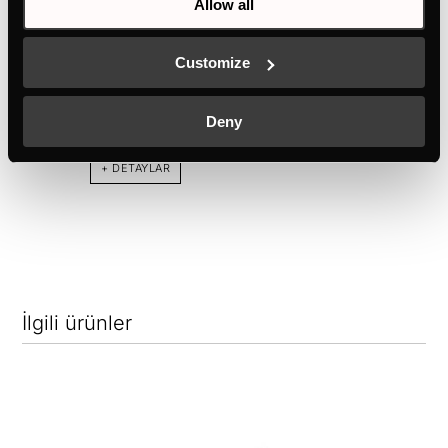
Allow all
VKI3850.0SR
Customize
1 esnek bölgeli 30cm VarioLine indüksiyonlu ocak
Deny
Renk
+ DETAYLAR
İlgili ürünler