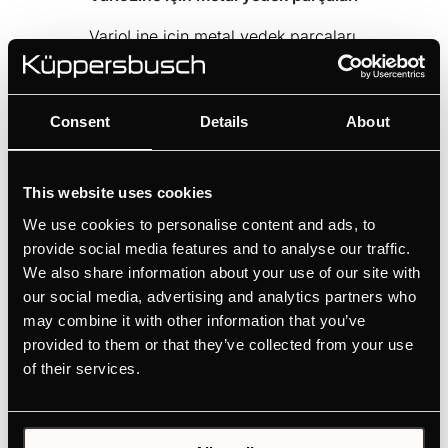
VarioLine için metal yedek parçaları
Consent
Details
About
Özellikler
This website uses cookies
We use cookies to personalise content and ads, to
provide social media features and to analyse our traffic.
We also share information about your use of our site with
our social media, advertising and analytics partners who
OPSIYONEL AKSESUARLAR
may combine it with other information that you’ve
YENI
Y
provided to them or that they’ve collected from your use
of their services.