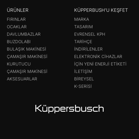
ÜRÜNLER
KÜPPERBUSH’U KEŞFET
FIRINLAR
MARKA
OCAKLAR
TASARIM
DAVLUMBAZLAR
EVRENSEL KPH
BUZDOLABI
TARIHÇE
BULAŞIK MAKINESI
İNDIRILENLER
ÇAMAŞIR MAKINESI
ELEKTRONIK CIHAZLAR
KURUTUCU
IÇIN YENI ENERJI ETIKETI
ÇAMAŞIR MAKINESI
İLETIŞIM
AKSESUARLAR
BIREYSEL
K-SERISI