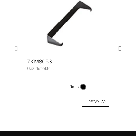
ZKM8053
Gaz deflektörü
ZKM
Karbon
dahil)
Renk
+ DETAYLAR