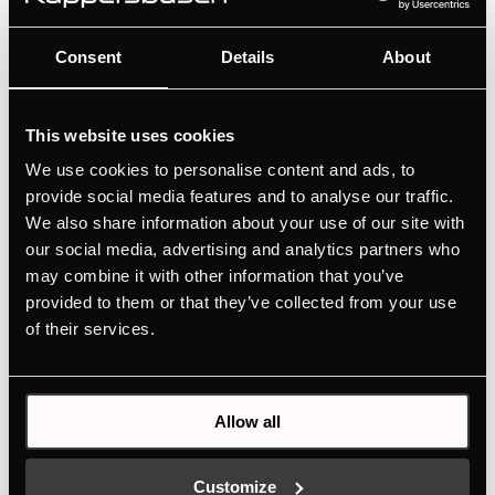
Цвет
+ ОПИСАНИЕ
Consent
Details
About
This website uses cookies
We use cookies to personalise content and ads, to
provide social media features and to analyse our traffic.
We also share information about your use of our site with
our social media, advertising and analytics partners who
may combine it with other information that you’ve
provided to them or that they’ve collected from your use
of their services.
DK1004
Дизайнерский комплект, состоящий из 1 ручки, 1 планки и 2
дополнительных планок - Stainless steel | для духовок 90 см
Allow all
Цвет
+ ОПИСАНИЕ
Customize