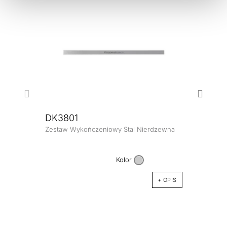
DK3801
Zestaw Wykończeniowy Stal Nierdzewna
DK3
Zesta
Kolor
+ OPIS