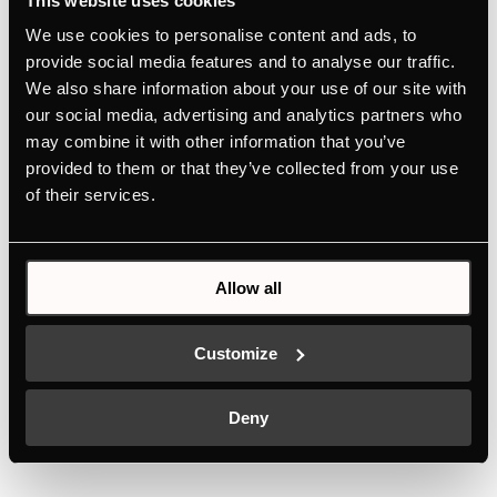
This website uses cookies
We use cookies to personalise content and ads, to
provide social media features and to analyse our traffic.
DEF6550.0E
We also share information about your use of our site with
Okap do zabudowy Slimline 60 cm z 3 poziomami
our social media, advertising and analytics partners who
mocy
may combine it with other information that you’ve
provided to them or that they’ve collected from your use
Kolor
of their services.
+ OPIS
Allow all
Customize
PODOBNE PRODUKTY
Deny