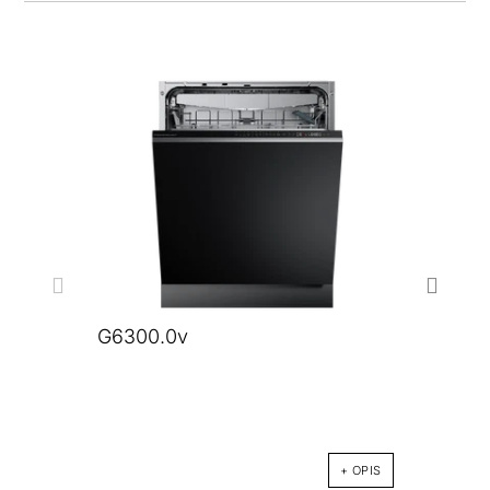
G6300.0v
G68
Zmyw
+ OPIS