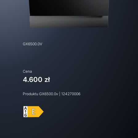
GX6500.0V
Cena
4.600 zł
Produktu
GX6500.0v
|
124270006