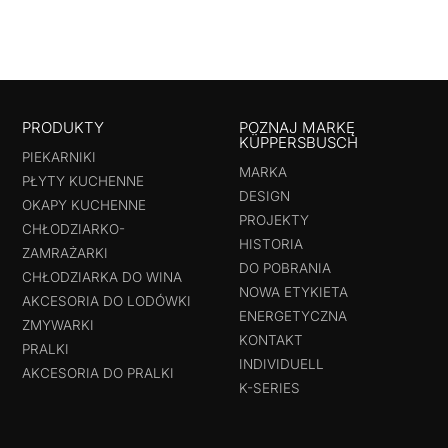
PRODUKTY
POZNAJ MARKĘ
KÜPPERSBUSCH
PIEKARNIKI
MARKA
PŁYTY KUCHENNE
DESIGN
OKAPY KUCHENNE
PROJEKTY
CHŁODZIARKO-
HISTORIA
ZAMRAŻARKI
DO POBRANIA
CHŁODZIARKA DO WINA
NOWA ETYKIETA
AKCESORIA DO LODÓWKI
ENERGETYCZNA
ZMYWARKI
KONTAKT
PRALKI
INDIVIDUELL
AKCESORIA DO PRALKI
K-SERIES