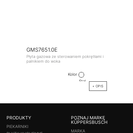
GMS7651.0E
Płyta gazowa ze sterowaniem pokrętłami i
palnikiem do woka
Kolor
+ OPIS
PRODUKTY
POZNAJ MARKĘ
KÜPPERSBUSCH
PIEKARNIKI
MARKA