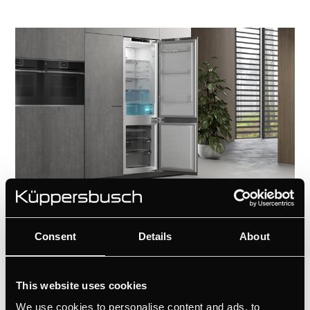
Consent
Details
About
Oszczędzanie energii
This website uses cookies
Ponadto oświetlenie LED jest wyjątkowo
We use cookies to personalise content and ads, to