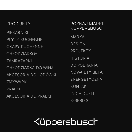
PRODUKTY
POZNAJ MARKĘ
KÜPPERSBUSCH
PIEKARNIKI
MARKA
PŁYTY KUCHENNE
DESIGN
OKAPY KUCHENNE
PROJEKTY
CHŁODZIARKO-
HISTORIA
ZAMRAŻARKI
DO POBRANIA
CHŁODZIARKA DO WINA
NOWA ETYKIETA
AKCESORIA DO LODÓWKI
ENERGETYCZNA
ZMYWARKI
KONTAKT
PRALKI
INDIVIDUELL
AKCESORIA DO PRALKI
K-SERIES