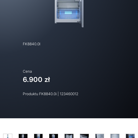
FK8840.0I
Cena
6.900 zł
Produktu
FK8840.0i
|
123460012