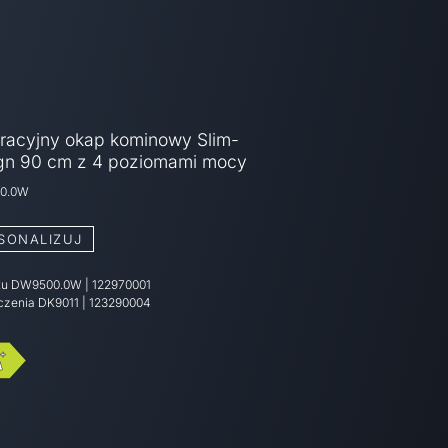
racyjny okap kominowy Slim-
gn 90 cm z 4 poziomami mocy
0.0W
SONALIZUJ
tu
DW9500.0W
|
122970001
czenia
DK9011 | 123290004