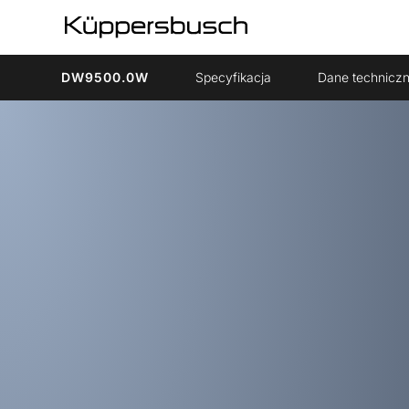
DW9500.0W
Specyfikacja
Dane technicz