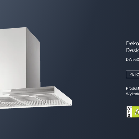
Deko
Desi
DW950
PER
Produk
Wykoń