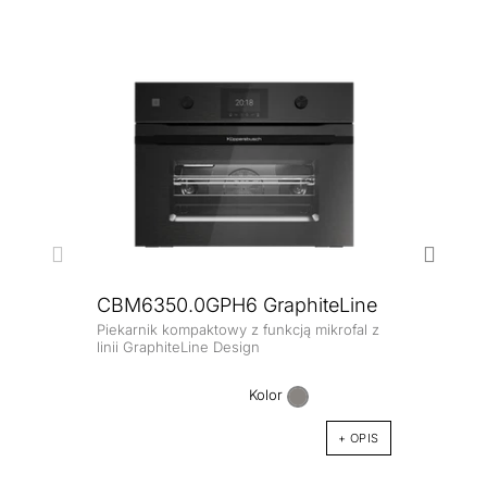
CBM6350.0GPH6 GraphiteLine
Piekarnik kompaktowy z funkcją mikrofal z
CM6
linii GraphiteLine Design
Kompa
zabud
Kolor
+ OPIS