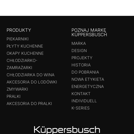
PRODUKTY
POZNAJ MARKĘ
KÜPPERSBUSCH
PIEKARNIKI
MARKA
PŁYTY KUCHENNE
DESIGN
OKAPY KUCHENNE
PROJEKTY
CHŁODZIARKO-
HISTORIA
ZAMRAŻARKI
DO POBRANIA
CHŁODZIARKA DO WINA
NOWA ETYKIETA
AKCESORIA DO LODÓWKI
ENERGETYCZNA
ZMYWARKI
KONTAKT
PRALKI
INDIVIDUELL
AKCESORIA DO PRALKI
K-SERIES