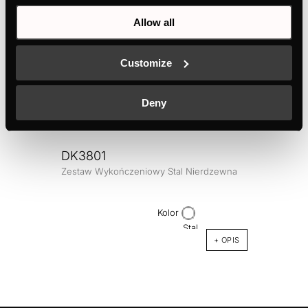
Allow all
Customize
Deny
DK3801
Zestaw Wykończeniowy Stal Nierdzewna
DK3
Zesta
Kolor
+ OPIS