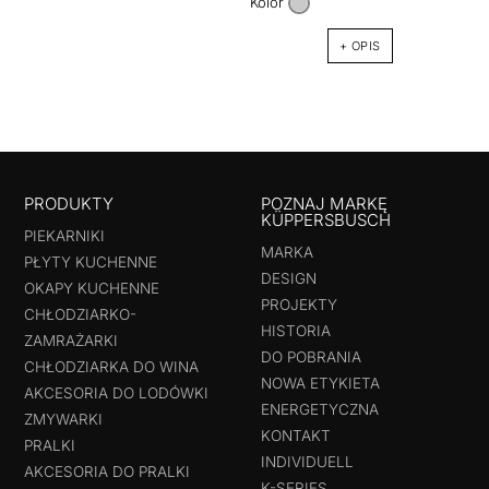
Kolor
+ OPIS
PRODUKTY
POZNAJ MARKĘ
KÜPPERSBUSCH
PIEKARNIKI
MARKA
PŁYTY KUCHENNE
DESIGN
OKAPY KUCHENNE
PROJEKTY
CHŁODZIARKO-
HISTORIA
ZAMRAŻARKI
DO POBRANIA
CHŁODZIARKA DO WINA
NOWA ETYKIETA
AKCESORIA DO LODÓWKI
ENERGETYCZNA
ZMYWARKI
KONTAKT
PRALKI
INDIVIDUELL
AKCESORIA DO PRALKI
K-SERIES