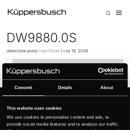
DW9880.0S
utworzone przez
Ivan Flores
|
cze 19, 2026
Consent
Details
About
PRODUKTY
POZNAJ MARKĘ
KÜPPERSBUSCH
This website uses cookies
PIEKARNIKI
MARKA
PŁYTY KUCHENNE
We use cookies to personalise content and ads, to
DESIGN
OKAPY KUCHENNE
provide social media features and to analyse our traffic.
PROJEKTY