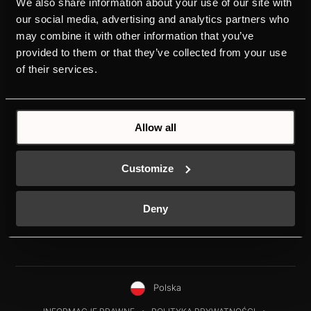
CHŁODZIARKO-
We also share information about your use of our site with
HISTORIA
ZAMRAŻARKI
our social media, advertising and analytics partners who
DO POBRANIA
CHŁODZIARKA DO WINA
may combine it with other information that you’ve
NOWA ETYKIETA
AKCESORIA DO LODÓWKI
provided to them or that they’ve collected from your use
ENERGETYCZNA
ZMYWARKI
of their services.
KONTAKT
PRALKI
INDIVIDUELL
AKCESORIA DO PRALKI
K-SERIES
Allow all
Customize
Deny
Polska