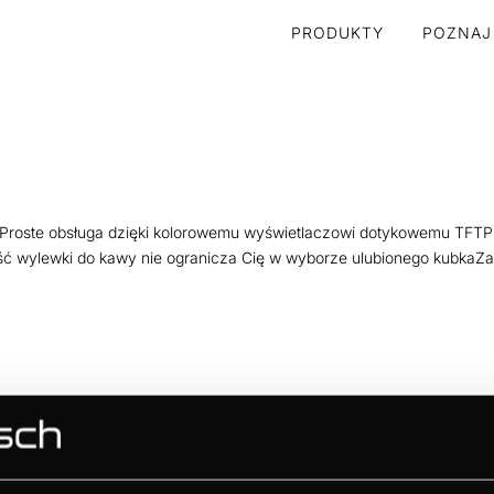
PRODUKTY
POZNAJ
gnProste obsługa dzięki kolorowemu wyświetlaczowi dotykowemu TFTP
ość wylewki do kawy nie ogranicza Cię w wyborze ulubionego kubkaZ
nie urządzenia z czujnikami dotykowymi5 ustawień wielkości kubka (e
ownik na 1 lub 2 filiżankiCena nie obejmuje wykończenia (listwy,...