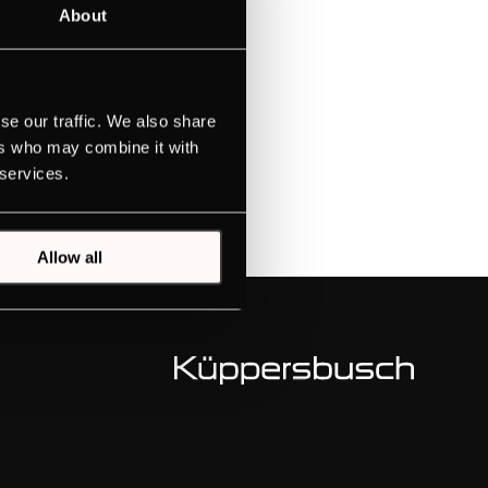
About
spresso,
se our traffic. We also share
ers who may combine it with
 services.
spresso,
Allow all