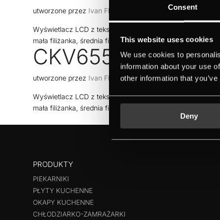
Consent
utworzone przez
Ivan Flores
|
cze 19, 2026
Wyświetlacz LCD z tekstem i grafikąElektroniczne sterowa
This website uses cookies
mała filiżanka, średnia filiżanka, duża filiżanka, kubek)Doz
CKV6550.0S
We use cookies to personalis
information about your use of
utworzone przez
Ivan Flores
|
cze 19, 2026
other information that you’ve
Wyświetlacz LCD z tekstem i grafikąElektroniczne sterowa
mała filiżanka, średnia filiżanka, duża filiżanka, kubek)Doz
Deny
PRODUKTY
PIEKARNIKI
PŁYTY KUCHENNE
OKAPY KUCHENNE
CHŁODZIARKO-ZAMRAŻARKI