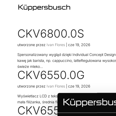
CKV6800.0S
utworzone przez
Ivan Flores
|
cze 19, 2026
Spersonalizowany wygląd dzięki Individual Concept Desi
kawę jak barista, np. cappuccino, latteRegulowana wysok
świeże mleko...
CKV6550.0G
utworzone przez
Ivan Flores
|
cze 19, 2026
Wyświetlacz LCD z tekstem i grafikąElektroniczne sterowa
mała filiżanka, średnia filiżanka, duża filiżanka, kubek)Doz
CKV6550.0W