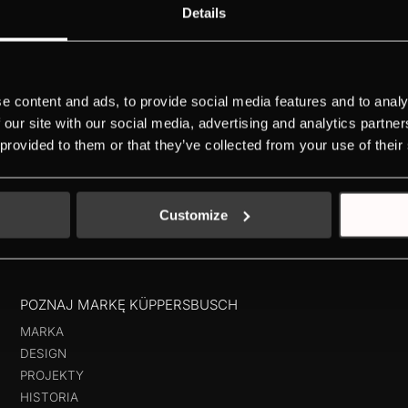
Details
nie urządzenia z czujnikami dotykowymi5 ustawień wielkości kubka (e
ownik na 1 lub 2 filiżankiCena nie obejmuje wykończenia (listwy,...
e content and ads, to provide social media features and to analy
 our site with our social media, advertising and analytics partn
 provided to them or that they’ve collected from your use of their
nie urządzenia z czujnikami dotykowymi5 ustawień wielkości kubka (e
ownik na 1 lub 2 filiżankiCena nie obejmuje wykończenia (listwy,...
Customize
POZNAJ MARKĘ KÜPPERSBUSCH
MARKA
DESIGN
PROJEKTY
HISTORIA