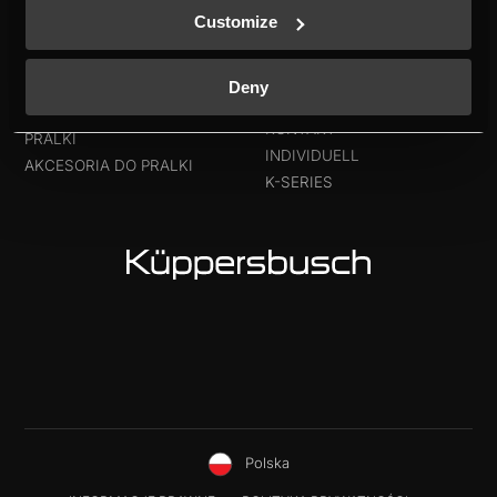
CHŁODZIARKO-
Customize
HISTORIA
ZAMRAŻARKI
DO POBRANIA
CHŁODZIARKA DO WINA
NOWA ETYKIETA
AKCESORIA DO LODÓWKI
Deny
ENERGETYCZNA
ZMYWARKI
KONTAKT
PRALKI
INDIVIDUELL
AKCESORIA DO PRALKI
K-SERIES
Polska