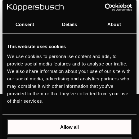
ZV8021
utworzone przez
Ivan Flores
|
cze 19, 2026
Consent
Details
About
ZC8022
utworzone przez
This website uses cookies
Ivan Flores
|
cze 19, 2026
We use cookies to personalise content and ads, to
1
2
»
provide social media features and to analyse our traffic.
We also share information about your use of our site with
our social media, advertising and analytics partners who
may combine it with other information that you’ve
provided to them or that they’ve collected from your use
of their services.
PRODUKTY
POZNAJ MARKĘ
KÜPPERSBUSCH
PIEKARNIKI
MARKA
PŁYTY KUCHENNE
Allow all
DESIGN
OKAPY KUCHENNE
PROJEKTY